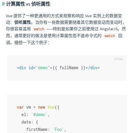
计算属性 vs 侦听属性
Vue 提供了一种更通用的方式来观察和响应 Vue 实例上的数据变
动：
侦听属性
。当你有一些数据需要随着其它数据变动而变动时，
你很容易滥用
——特别是如果你之前使用过 AngularJS。然
watch
而，通常更好的做法是使用计算属性而不是命令式的
回
watch
调。细想一下这个例子：
<
div
id
=
"demo"
>
{{ fullName }}
</
div
>
var
 vm = 
new
Vue
({
el
: 
'#demo'
,
data
: {
firstName
: 
'Foo'
,