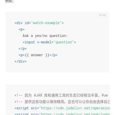
例如：
<
div
id
=
"watch-example"
>
<
p
>
    Ask a yes/no question:
<
input
v-model
=
"question"
>
</
p
>
<
p
>
{{ answer }}
</
p
>
</
div
>
<!-- 因为 AJAX 库和通用工具的生态已经相当丰富，Vue 核
<!-- 提供这些功能以保持精简。这也可以让你自由选择自己更熟
<
script
src
=
"https://cdn.jsdelivr.net/npm/axios@0
<
script
src
=
"https://cdn.jsdelivr.net/npm/lodash@