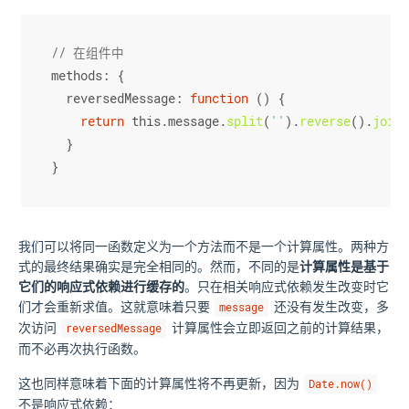
// 在组件中
methods
: {
reversedMessage
: 
function
 (
) {
return
this
.
message
.
split
(
''
).
reverse
().
join
(
  }
}
我们可以将同一函数定义为一个方法而不是一个计算属性。两种方
式的最终结果确实是完全相同的。然而，不同的是
计算属性是基于
它们的响应式依赖进行缓存的
。只在相关响应式依赖发生改变时它
们才会重新求值。这就意味着只要
还没有发生改变，多
message
次访问
计算属性会立即返回之前的计算结果，
reversedMessage
而不必再次执行函数。
这也同样意味着下面的计算属性将不再更新，因为
Date.now()
不是响应式依赖：