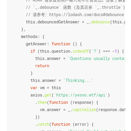
// AJAX 请求直到用户输入完毕才会发出。想要了解更
// `_.debounce` 函数 (及其近亲 `_.throttle`)
// 请参考：https://lodash.com/docs#debounce
this
.
debouncedGetAnswer
 = _.
debounce
(
this
.
get
  },
methods
: {
getAnswer
: 
function
 (
) {
if
 (
this
.
question
.
indexOf
(
'?'
) === -
1
) {
this
.
answer
 = 
'Questions usually contain 
return
      }
this
.
answer
 = 
'Thinking...'
var
 vm = 
this
      axios.
get
(
'https://yesno.wtf/api'
)
        .
then
(
function
 (
response
) {
          vm.
answer
 = _.
capitalize
(response.
data
.
        })
        .
catch
(
function
 (
error
) {