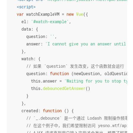
<
script
>
var
 watchExampleVM = 
new
Vue
({
el
: 
'#watch-example'
,
data
: {
question
: 
''
,
answer
: 
'I cannot give you an answer until yo
  },
watch
: {
// 如果 `question` 发生改变，这个函数就会运行
question
: 
function
 (
newQuestion, oldQuestion
)
this
.
answer
 = 
'Waiting for you to stop typi
this
.
debouncedGetAnswer
()
    }
  },
created
: 
function
 (
) {
// `_.debounce` 是一个通过 Lodash 限制操作频
// 在这个例子中，我们希望限制访问 yesno.wtf/api