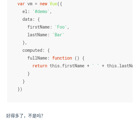
var
 vm = 
new
Vue
({
el
: 
'#demo'
,
data
: {
firstName
: 
'Foo'
,
lastName
: 
'Bar'
  },
computed
: {
fullName
: 
function
 (
) {
return
this
.
firstName
 + 
' '
 + 
this
.
lastName
    }
  }
})
好得多了，不是吗？