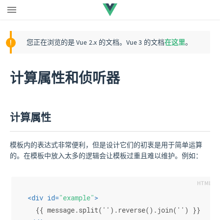
请升级到 Vue 3
|
Vue 2 终止支持 (EOL)
您正在浏览的是 Vue 2.x 的文档。Vue 3 的文档
在这里
。
计算属性和侦听器
计算属性
模板内的表达式非常便利，但是设计它们的初衷是用于简单运算
的。在模板中放入太多的逻辑会让模板过重且难以维护。例如：
<
div
id
=
"example"
>
  {{ message.split('').reverse().join('') }}