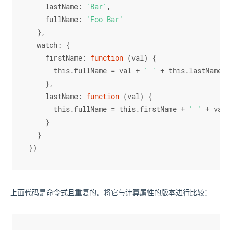
lastName
: 
'Bar'
,
fullName
: 
'Foo Bar'
  },
watch
: {
firstName
: 
function
 (
val
) {
this
.
fullName
 = val + 
' '
 + 
this
.
lastName
    },
lastName
: 
function
 (
val
) {
this
.
fullName
 = 
this
.
firstName
 + 
' '
 + val
    }
  }
})
上面代码是命令式且重复的。将它与计算属性的版本进行比较：