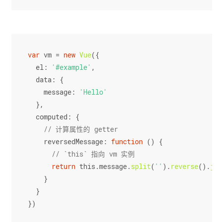
var
 vm = 
new
Vue
({
el
: 
'#example'
,
data
: {
message
: 
'Hello'
  },
computed
: {
// 计算属性的 getter
reversedMessage
: 
function
 (
) {
// `this` 指向 vm 实例
return
this
.
message
.
split
(
''
).
reverse
().
joi
    }
  }
})