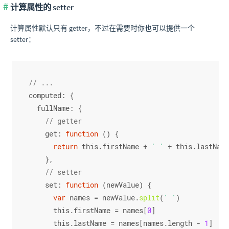
计算属性的 setter
计算属性默认只有 getter，不过在需要时你也可以提供一个
setter：
// ...
computed
: {
fullName
: {
// getter
get
: 
function
 (
) {
return
this
.
firstName
 + 
' '
 + 
this
.
lastName
    },
// setter
set
: 
function
 (
newValue
) {
var
 names = newValue.
split
(
' '
)
this
.
firstName
 = names[
0
]
this
.
lastName
 = names[names.
length
 - 
1
]