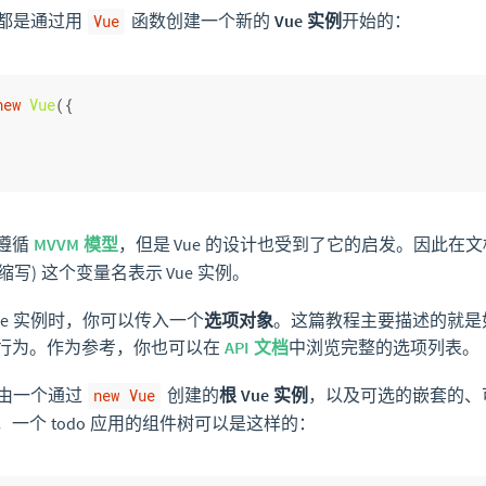
应用都是通过用
函数创建一个新的
Vue 实例
开始的：
Vue
new
Vue
({
遵循
MVVM 模型
，但是 Vue 的设计也受到了它的启发。因此在
l 的缩写) 这个变量名表示 Vue 实例。
ue 实例时，你可以传入一个
选项对象
。这篇教程主要描述的就是
行为。作为参考，你也可以在
API 文档
中浏览完整的选项列表。
应用由一个通过
创建的
根 Vue 实例
，以及可选的嵌套的、
new Vue
一个 todo 应用的组件树可以是这样的：