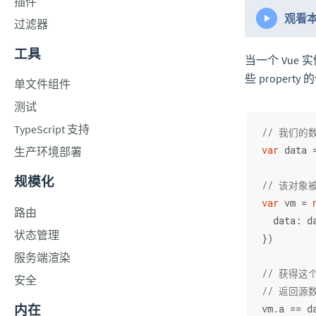
插件
观看
过滤器
工具
当一个 Vue
些 prope
单文件组件
测试
TypeScript 支持
// 我们的
var
 data 
生产环境部署
规模化
// 该对象
var
 vm = 
路由
data
: d
状态管理
})
服务端渲染
// 获得这个
安全
// 返回源
内在
vm.
a
 == d