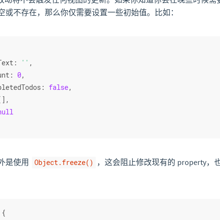
空或不存在，那么你仅需要设置一些初始值。比如：
Text
: 
''
,
unt
: 
0
,
pletedTodos
: 
false
,
[],
null
外是使用
，这会阻止修改现有的 propert
Object.freeze()
 {