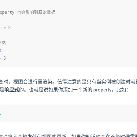
roperty 也会影响到原始数据
 => 2
亦然
3
> 3
变时，视图会进行重渲染。值得注意的是只有当实例被创建时就
才是
响应式
的。也就是说如果你添加一个新的 property，比如：
i'
改动将不会触发任何视图的更新。如果你知道你会在晚些时候需要一个 