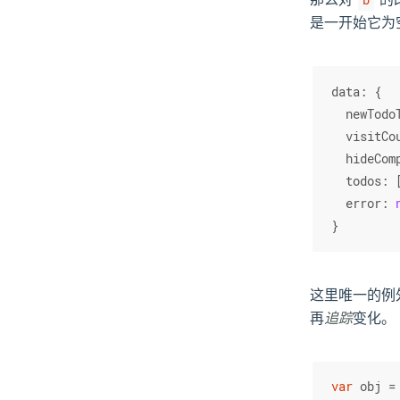
b
是一开始它为
data
: {
newTodo
visitCo
hideCom
todos
: 
error
: 
}
这里唯一的例
再
追踪
变化。
var
 obj =