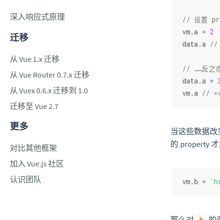
深入响应式原理
// 设置 p
vm.
a
 = 
2
迁移
data.
a
//
从 Vue 1.x 迁移
// ……反之
从 Vue Router 0.7.x 迁移
data.
a
 = 
从 Vuex 0.6.x 迁移到 1.0
vm.
a
// =
迁移至 Vue 2.7
更多
当这些数据改
的 property 
对比其他框架
加入 Vue.js 社区
认识团队
vm.
b
 = 
'h
那么对
的