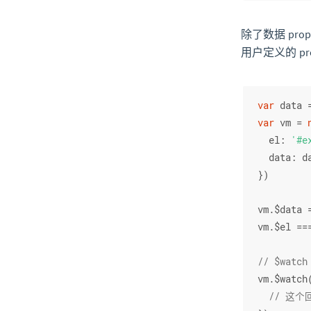
除了数据 pro
用户定义的 pr
var
 data 
var
 vm = 
el
: 
'#e
data
: d
})
vm.
$data
 
vm.
$el
 ==
// $wat
vm.$watch
// 这个