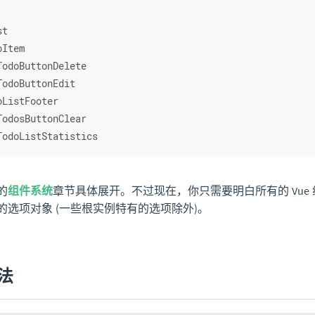
st
oItem
TodoButtonDelete
TodoButtonEdit
oListFooter
TodosButtonClear
TodoListStatistics
的
组件系统
章节具体展开。不过现在，你只需要明白所有的 Vue 组
的选项对象 (一些根实例特有的选项除外)。
法