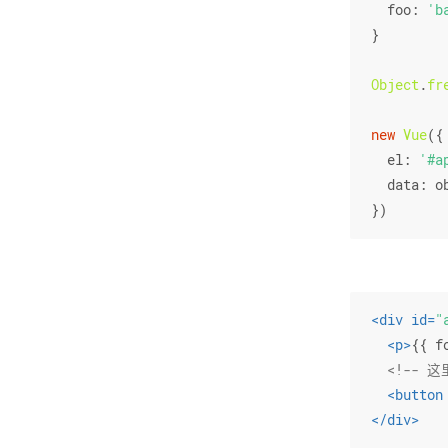
foo
: 
'b
}
Object
.
fr
new
Vue
({
el
: 
'#a
data
: o
})
<
div
id
=
"
<
p
>
{{ f
<!-- 这
<
button
</
div
>