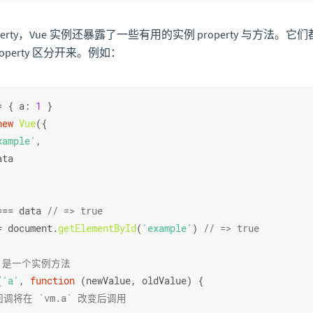
perty，Vue 实例还暴露了一些有用的实例 property 与方法。
operty 区分开来。例如：
= { 
a
: 
1
 }
new
Vue
({
xample'
,
ata
=== data 
// => true
= 
document
.
getElementById
(
'example'
) 
// => true
ch 是一个实例方法
(
'a'
, 
function
 (
newValue, oldValue
) {
回调将在 `vm.a` 改变后调用