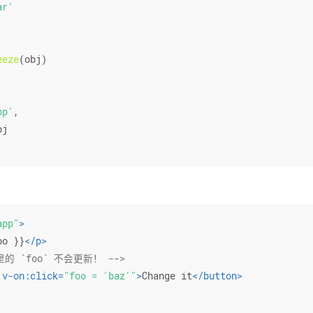
ar'
eeze
(obj)
pp'
,
bj
app"
>
oo }}
</
p
>
里的 `foo` 不会更新！ -->
v-on:click
=
"foo = 'baz'"
>
Change it
</
button
>