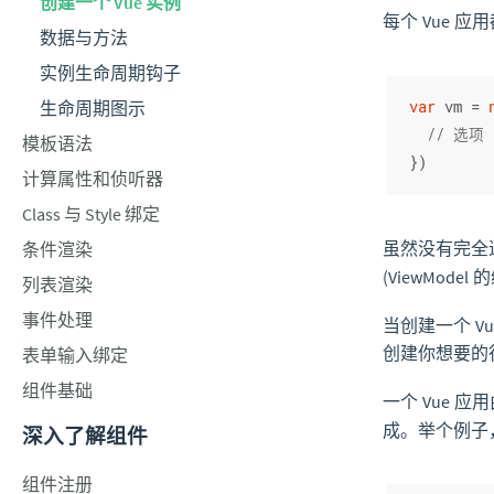
创建一个 Vue 实例
每个 Vue 
数据与方法
实例生命周期钩子
生命周期图示
var
 vm = 
// 选项
模板语法
})
计算属性和侦听器
Class 与 Style 绑定
虽然没有完全
条件渲染
(ViewMode
列表渲染
事件处理
当创建一个 V
创建你想要的
表单输入绑定
组件基础
一个 Vue 
成。举个例子，
深入了解组件
组件注册