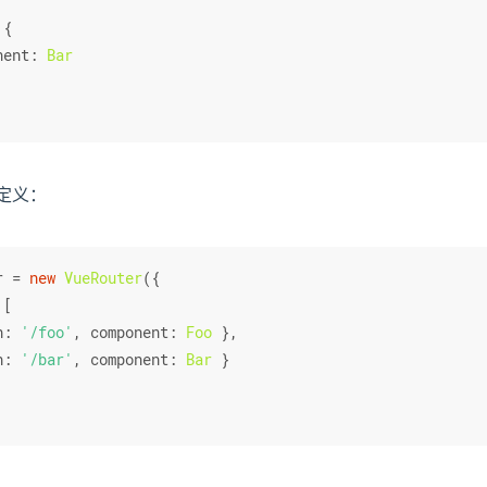
 {
nent
: 
Bar
定义：
r = 
new
VueRouter
({
 [
h
: 
'/foo'
, 
component
: 
Foo
 },
h
: 
'/bar'
, 
component
: 
Bar
 }