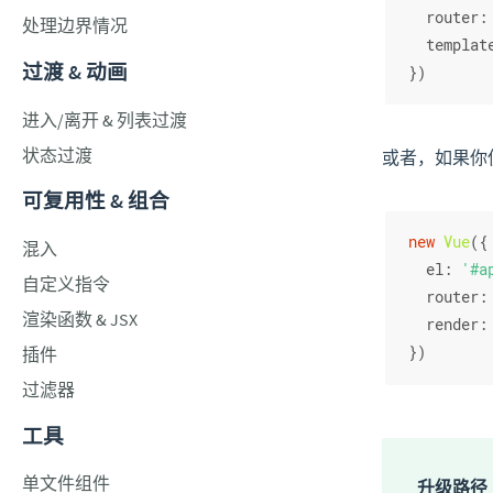
router
:
处理边界情况
templat
过渡 & 动画
})
进入/离开 & 列表过渡
状态过渡
或者，如果你使用
可复用性 & 组合
new
Vue
({
混入
el
: 
'#a
自定义指令
router
:
渲染函数 & JSX
render
:
})
插件
过滤器
工具
单文件组件
升级路径