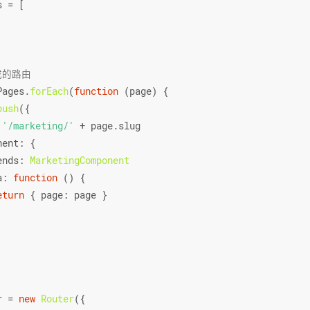
s = [
成的路由
Pages.
forEach
(
function
 (
page
) {
push
({
 
'/marketing/'
 + page.
slug
nent
: {
ends
: 
MarketingComponent
a
: 
function
 (
) {
eturn
 { 
page
: page }
r = 
new
Router
({