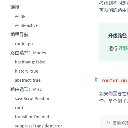
考虑到不同浏览
链接
可预测的路由
v-link
v-link-active
编程导航
升级路径
router.go
运行
迁移
路由选择：Modes
hashbang: false
history: true
abstract: true
router.on
路由选项：Misc
如果你需要在
saveScrollPosition
作。举个例子
root
transitionOnLoad
// 普通的
suppressTransitionError