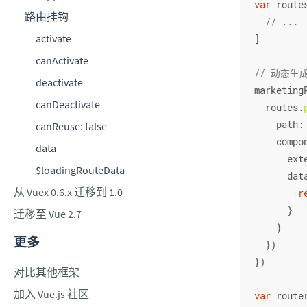
var
 route
路由挂钩
// ...
activate
]
canActivate
// 动态生
deactivate
marketing
canDeactivate
  routes.
path
:
canReuse: false
compo
data
ext
$loadingRouteData
dat
从 Vuex 0.6.x 迁移到 1.0
r
      }
迁移至 Vue 2.7
    }
更多
  })
})
对比其他框架
加入 Vue.js 社区
var
 route