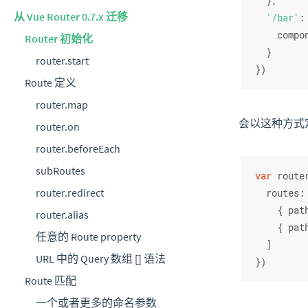
  },
从 Vue Router 0.7.x 迁移
'/bar'
:
compo
Router 初始化
  }
router.start
})
Route 定义
router.map
会以这种方式
router.on
router.beforeEach
subRoutes
var
 route
router.redirect
routes
:
    { 
pat
router.alias
    { 
pat
任意的 Route property
  ]
URL 中的 Query 数组 [] 语法
})
Route 匹配
一个或者更多的命名参数