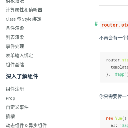
模板语法
计算属性和侦听器
Class 与 Style 绑定
router.st
条件渲染
列表渲染
不再会有一个特殊
事件处理
表单输入绑定
router.
st
组件基础
templat
}, 
'#app'
深入了解组件
组件注册
你只需要传一个路由
Prop
自定义事件
插槽
new
Vue
({
动态组件 & 异步组件
el
: 
'#a