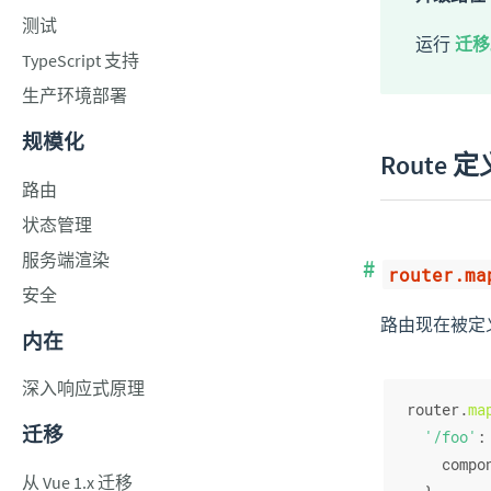
测试
运行
迁移
TypeScript 支持
生产环境部署
规模化
Route 定
路由
状态管理
服务端渲染
router.ma
安全
路由现在被定义
内在
深入响应式原理
router.
ma
迁移
'/foo'
:
compo
从 Vue 1.x 迁移