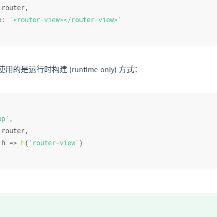
 router,
e
: 
'<router-view></router-view>'
的是运行时构建 (runtime-only) 方式：
pp'
,
 router,
 
h
 =>
h
(
'router-view'
)