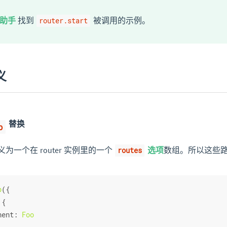
助手
找到
被调用的示例。
router.start
义
替换
p
为一个在 router 实例里的一个
选项
数组。所以这些
routes
p
({
 {
nent
: 
Foo